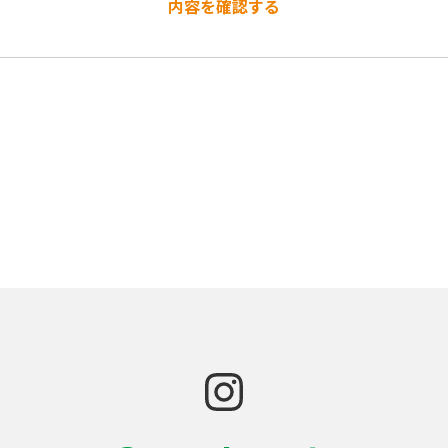
得た範囲内で行ないます。また収集目的以外の利用は当社の
情報を取扱う管理責任者を配置することによって厳重に管理
す。
情報について正当な事由のある場合を除き第三者へお客様の
示しなければならない場合はその限りではございません。
りアクセスされたお客様のドメイン名、IPアドレス、ブラウ
析は当サイトの運営上の指針とさせていただくとともに、そ
しても個人情報と同様に厳重な情報管理を行なっております
報の正確性につきましては万全を期しておりますが、不正確
新される場合がありますが、これらの変更・更新により生じ